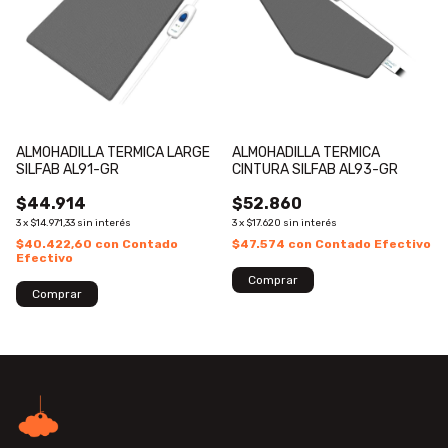
ALMOHADILLA TERMICA LARGE
ALMOHADILLA TERMICA
SILFAB AL91-GR
CINTURA SILFAB AL93-GR
$44.914
$52.860
3
x
$14.971,33
sin interés
3
x
$17.620
sin interés
$40.422,60
con
Contado
$47.574
con
Contado Efectivo
Efectivo