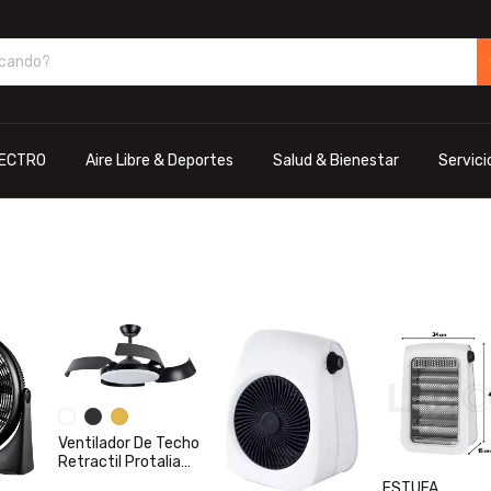
ECTRO
Aire Libre & Deportes
Salud & Bienestar
Servici
Ventilador De Techo
Retractil Protalia
Aura Vita Led 24W
ESTUFA