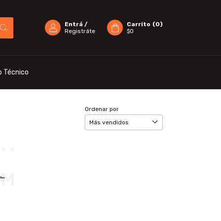
Entrá
/
Carrito
(
0
)
Registráte
$0
o Técnico
Ordenar por