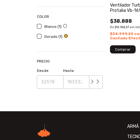
Ventilador Tur
Protalia Vb-16
Potencia
COLOR
$38.888
Blanco (1)
3
x
$12.962,67
sin in
$34.999,20
co
Dorado (1)
Contado Efect
PRECIO
Desde
Hasta
ARMÁ 
TECN