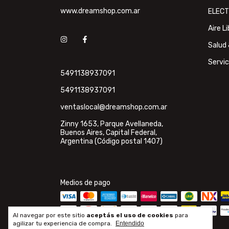
www.dreamshop.com.ar
ELEC
Aire L
Salud 
Servic
5491138937091
5491138937091
ventaslocal@dreamshop.com.ar
Zinny 1653, Parque Avellaneda,
Buenos Aires, Capital Federal,
Argentina (Código postal 1407)
Medios de pago
Al navegar por este sitio
aceptás el uso de cookies
para
agilizar tu experiencia de compra.
Entendido