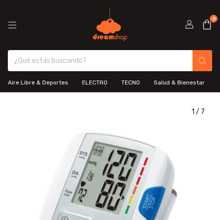
0
Aire Libre & Deportes
ELECTRO
TECNO
Salud & Bienestar
1
/
7