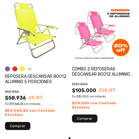
COMBO 2 REPOSERAS
+2
DESCANSAR 80012 ALUMINIO 5
REPOSERA DESCANSAR 80012
POSIC
ALUMINIO 5 POSICIONES
$131.800
$105.000
20
% OFF
$62.866
3
x
$35.000
sin interés
$58.936
6
% OFF
$94.500
con
Contado
3
x
$19.645,33
sin interés
Efectivo
$53.042,40
con
Contado
Efectivo
Comprar