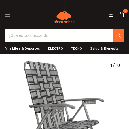
0
Aire Libre & Deportes
ELECTRO
TECNO
Salud & Bienestar
1
/
10