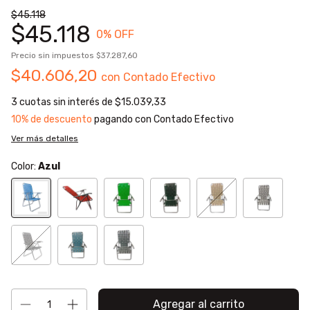
$45.118
$45.118
0
% OFF
Precio sin impuestos
$37.287,60
$40.606,20
con
Contado Efectivo
3
cuotas sin interés de
$15.039,33
10% de descuento
pagando con Contado Efectivo
Ver más detalles
Color:
Azul